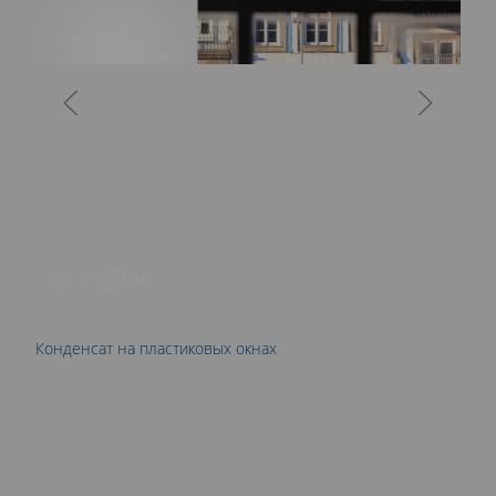
С
1
0
Конденсат на пластиковых окнах