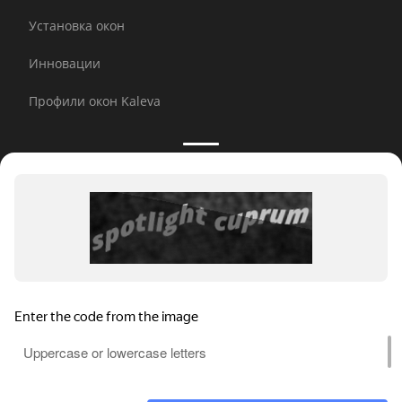
Установка окон
Инновации
Профили окон Kaleva
Принимаем к оплате:
E-mail рассылка
© 2026 Kaleva.
Все права защищены, копирование
любой информации запрещено.