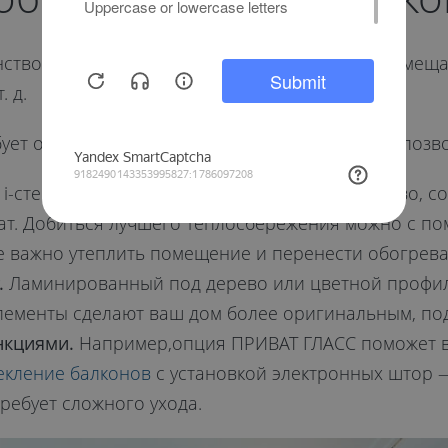
нство — решать только вам. Нередко здесь разме
 д.
ет остекления или же замены системы. И это позво
i-стекло «запирает» тепло в доме. Пространство, с
т. Добиться лучшего теплосбережения можно с п
е важно утеплить помещение и перенести обогрева
.
Ламинированный под дерево или цветной профил
лементы сделают ваш дом более оригинальным, под
нкциями.
Например,опция ПРИВАТ ГЛАСС поможет ва
екление балконов
с установкой электронных штор —
ребует сложного ухода.