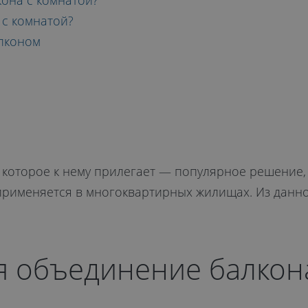
она с комнатой?
с комнатой?
алконом
ИЛИ
 которое к нему прилегает — популярное решение
применяется в многоквартирных жилищах. Из данной
я объединение балкона