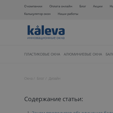
О компании
Оплата онлайн
Блог
Акции
Н
Калькулятор окон
Наши работы
ПЛАСТИКОВЫЕ ОКНА
АЛЮМИНИЕВЫЕ ОКНА
БАЛ
Нет времени чита
Окна
Блог
Дизайн
время чтения: 15 минут
СОВМЕЩЕНИ
Содержание статьи: