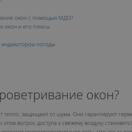
?
ивание окон с помощью МДО?
х окон и его плюсы
с индикатором погоды
проветривание окон?
 тепло, защищают от шума. Они гарантируют герме
 этом вопрос доступа к свежему воздуху становится
 поможет микропроветривание окон. Что это за реж