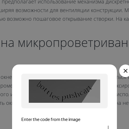
 предполагает использование механизма дискретно
ширяя возможности для вентиляции конструкции. 
ю возможно пошаговое открывание створки. На каж
 на микропроветриван
окне легко из-за простой конструкции, справиться 
ромежуток откидывания створки, а после зафиксир
ого из 4 положений. Например, первый часто испо
ить окно на микропроветривание смогут всего на не