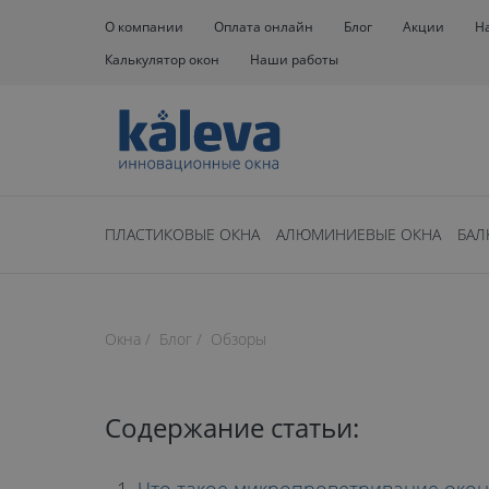
О компании
Оплата онлайн
Блог
Акции
Н
Калькулятор окон
Наши работы
ПЛАСТИКОВЫЕ ОКНА
АЛЮМИНИЕВЫЕ ОКНА
БАЛ
Нет времени чита
Окна
Блог
Обзоры
время чтения: 14 минут
МИКРОПРОВ
Содержание статьи: