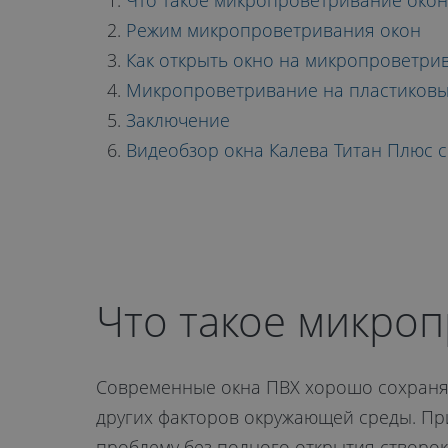
ОКОН
Что такое микропроветривание окон
Режим микропроветривания окон
Как открыть окно на микропроветр
Микропроветривание на пластиковы
Заключение
Видеобзор окна Калева Титан Плюс 
Что такое микро
Современные окна ПВХ хорошо сохранят
других факторов окружающей среды. При
проблему без полного открытия створок