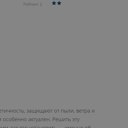
Рейтинг 2
тичность, защищают от пыли, ветра и
 особенно актуален. Решить эту
им, как его установить — именно об