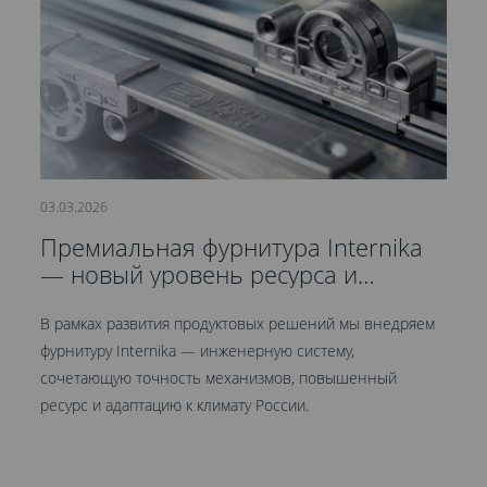
03.03.2026
21
Премиальная фурнитура Internika
С
— новый уровень ресурса и
д
герметичности
В рамках развития продуктовых решений мы внедряем
Мы
фурнитуру Internika — инженерную систему,
эт
сочетающую точность механизмов, повышенный
це
ресурс и адаптацию к климату России.
Кр
ув