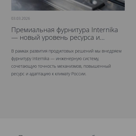
03.03.2026
21
Премиальная фурнитура Internika
С
— новый уровень ресурса и
д
герметичности
В рамках развития продуктовых решений мы внедряем
Мы
фурнитуру Internika — инженерную систему,
эт
сочетающую точность механизмов, повышенный
це
ресурс и адаптацию к климату России.
Кр
ув