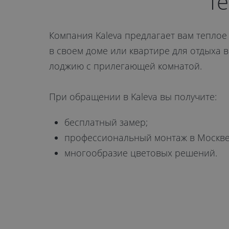
Т
от 32 800 руб.
Компания Kaleva предлагает вам теплое 
в своем доме или квартире для отдыха в
лоджию с прилегающей комнатой.
ОТПРАВИТЬ
При обращении в Kaleva вы получите:
Даю
согласие на обработку
персональных данных
. С
политикой
бесплатный замер;
обработки персональных данных
профессиональный монтаж в Москве 
ознакомлен.
многообразие цветовых решений.