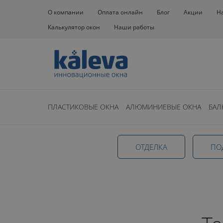
О компании
Оплата онлайн
Блог
Акции
Н
Калькулятор окон
Наши работы
Окна
Окна на балкон
Теплое
ПЛАСТИКОВЫЕ ОКНА
АЛЮМИНИЕВЫЕ ОКНА
БАЛ
Теплое осте
ОТДЕЛКА
ПО
балконов в К