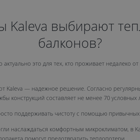
ы Kaleva выбирают теп
балконов?
актуально это для тех, кто проживает недалеко от
 от Kaleva — надежное решение. Согласно регуляр
жбы конструкций составляет не менее 70 условных л
осто поддерживать чистоту с помощью привычных 
гли наслаждаться комфортным микроклиматом, в Kal
лопакета помогут предотвратить теплопотери.