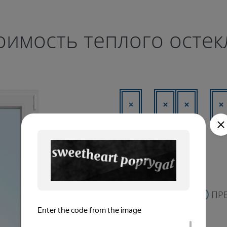
оимость теплого осте
Оконная система
ЭКОНОМ
ПР