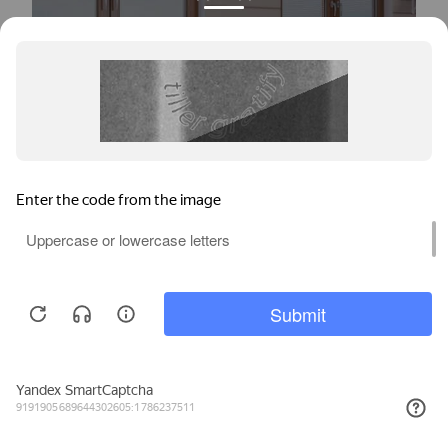
Окна для частного дома
Мы используем файлы cookie, метрические программы и системы
аналитики. Продолжая работу с сайтом, вы соглашаетесь с
Политикой обработки персональных данных
и Правилами
пользования сайтом.
20
Рассрочка на окна за
минут
ПРИНЯТЬ